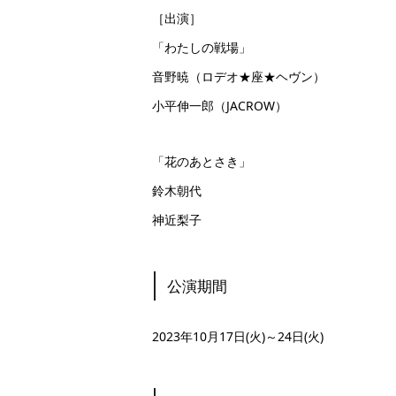
［出演］
「わたしの戦場」
音野暁（ロデオ★座★ヘヴン）
小平伸一郎（JACROW）
「花のあとさき」
鈴木朝代
神近梨子
公演期間
2023年10月17日(火)～24日(火)