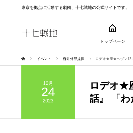
東京を拠点に活動する劇団、十七戦地の公式サイトです。
トップページ
イベント
柳井外部提供
ロデオ★座★ヘヴン13t
ロデオ★座
10月
24
話』 「
2023