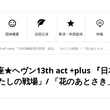
団体概要
次回公演
客演・外部提供
特集
h act +plus 『日本演劇総理大臣賞・余話』 「わたしの戦場」/ 「花のあとさき」
★ヘヴン13th act +plus
わたしの戦場」/ 「花のあとさき