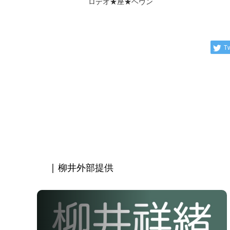
ロデオ★座★ヘヴン
T
| 柳井外部提供