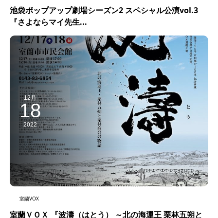
池袋ポップアップ劇場シーズン2 スペシャル公演vol.3
『さよならマイ先生...
12月
18
2022
室蘭VOX
室蘭ＶＯＸ 『波濤（はとう） ～北の海運王 栗林五朔と