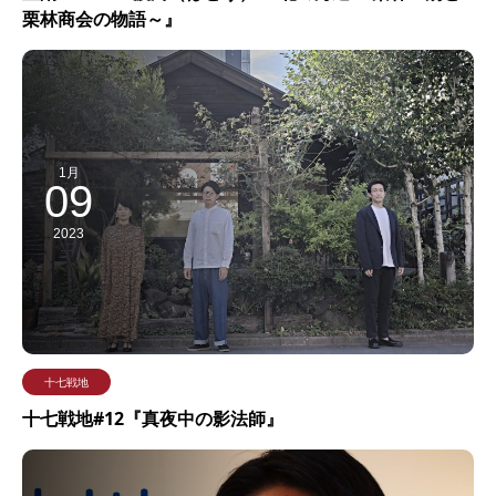
栗林商会の物語～』
1月
09
2023
十七戦地
十七戦地#12『真夜中の影法師』