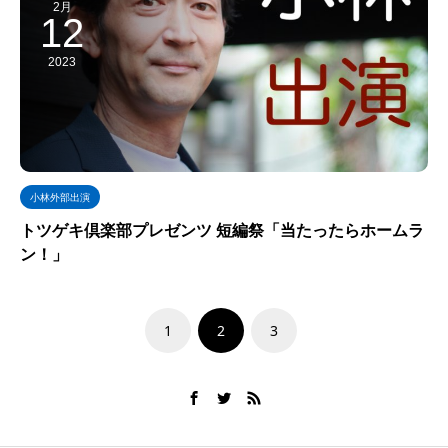
2月
12
2023
小林外部出演
トツゲキ倶楽部プレゼンツ 短編祭「当たったらホームラ
ン！」
1
2
3