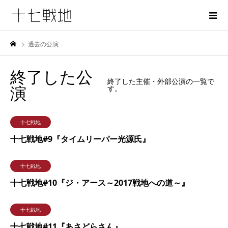
過去の公演
終了した公
終了した主催・外部公演の一覧で
演
す。
9月
11
十七戦地
2016
十七戦地#9『タイムリーパー光源氏』
12月
17
十七戦地
2017
十七戦地#10『ジ・アース～2017戦地への道～』
5月
17
十七戦地
2019
十七戦地#11『あさどらさん』