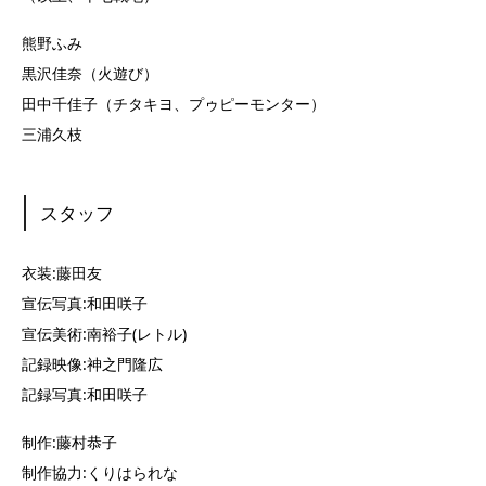
熊野ふみ
黒沢佳奈（火遊び）
田中千佳子（チタキヨ、プゥピーモンター）
三浦久枝
スタッフ
衣装:藤田友
宣伝写真:和田咲子
宣伝美術:南裕子(レトル)
記録映像:神之門隆広
記録写真:和田咲子
制作:藤村恭子
制作協力:くりはられな