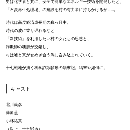
男は化学者と共に、安全で簡単なエネルギー技術を開発したと、
「石炭再生処理場」の建設を村の有力者に持ちかけるが……。
時代は高度経済成長期の真っ只中。
時代の波に乗り遅れるなと
「新技術」を利用したい村の女たちの思惑と、
詐欺師の魂胆が交錯し、
村は嘘と真がせめぎ合う渦に呑み込まれていく。
十七戦地が描く科学詐欺騒動の顛末記。結末や如何に。
キャスト
北川義彦
藤原薫
小林祐真
（以上、十七戦地）