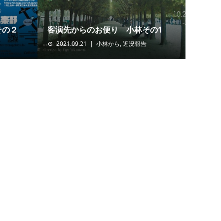
その２
客演先からのお便り 小林その1
2021.09.21
小林から
,
近況報告