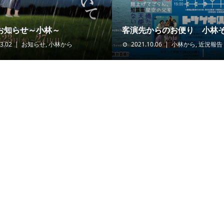
お知らせ～小林～
客演先からのお便り 小林
3.02
お知らせ
,
小林から
2021.10.06
小林から
,
近況報告