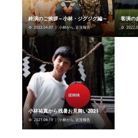
終演のご挨拶～小林・ジグジグ編～
客演の
2022.04.07
小林から
,
近況報告
2022.0
小林祐真から残暑お見舞い2021
2021.08.19
小林から
,
近況報告