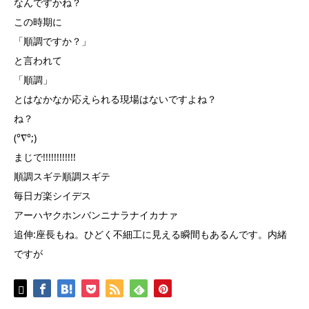
なんですかね？
この時期に
「順調ですか？」
と言われて
「順調」
とはなかなか応えられる現場はないですよね？
ね？
(°∇°;)
まじで!!!!!!!!!!!!
順調スギテ順調スギテ
毎日ガ楽シイデス
アーハヤクホンバンニナラナイカナァ
追伸:座長もね。ひどく不細工に見える瞬間もあるんです。内緒
ですが