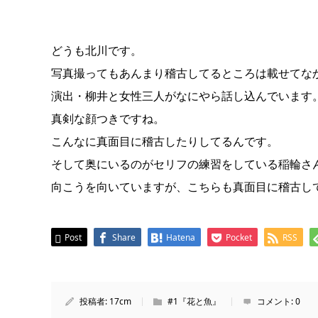
どうも北川です。
写真撮ってもあんまり稽古してるところは載せてな
演出・柳井と女性三人がなにやら話し込んでいます
真剣な顔つきですね。
こんなに真面目に稽古したりしてるんです。
そして奥にいるのがセリフの練習をしている稲輪さ
向こうを向いていますが、こちらも真面目に稽古し
Post
Share
Hatena
Pocket
RSS
投稿者:
17cm
#1『花と魚』
コメント:
0