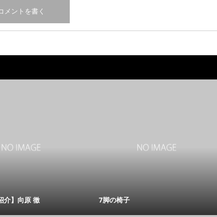
紹介】向原 徹
7脚の椅子