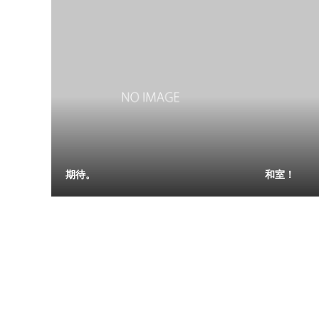
期待。
和室！