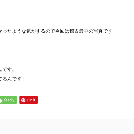
かったような気がするので今回は稽古最中の写真です。
。
んです。
てるんです！
feedly
Pin it