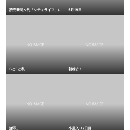
読売新聞夕刊「シティライフ」に
6月19日
GとCと私
朝稽古！
謝罪。
小屋入り2日目