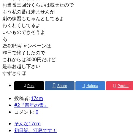
お当番三回分くらいは載せたので
もう私の番は来ませんが
劇の練習もちゃんとしてるよ
わくわくしてるよ
いいものできそうよ
あ
2500円キャンペーンは
昨日で終了したので
これからは3000円だけど
是非お越し下さい
すずきりほ
Post
Share
Hatena
Pocket
投稿者:
17cm
#2『百年の雪』
コメント:
0
そんな17cm
初日記、江島です！