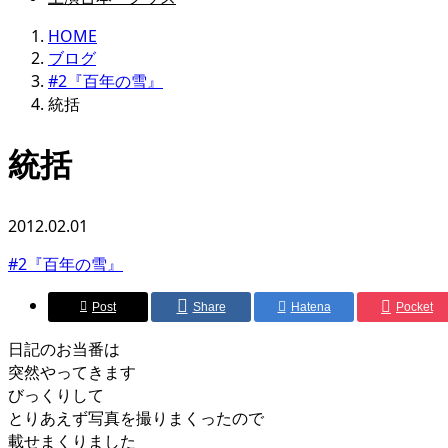
HOME
ブログ
#2『百年の雪』
統括
統括
2012.02.01
#2『百年の雪』
Post
Share
Hatena
Pocket
日記のお当番は
突然やってきます
びっくりして
とりあえず写真を撮りまくったので
載せまくりました