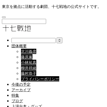
東京を拠点に活動する劇団、十七戦地の公式サイトです。
団体概要
北川義彦
藤原薫
小林祐真
柳井祥緒
藤村恭子
プライバシーポリシー
今後の予定
アーカイブ
特集
ブログ
上演台本・グッズ