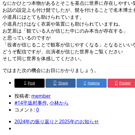
なにかひとつ本物があるとそこを基点に世界に存在しやすい
お話の設定上も付け髭でしたが、髭を付けることで名木博士
小道具にはとても助けられています。
小道具だけはなく衣裳や装置にも助けられていますね。
お芝居は「観ている人が信じた中にのみ本当が存在する」
と思っているのですが
「役者が信じることで観客が信じやすくなる」となるといい
どうぞ配信ですが、出演者が信じた世界をご覧ください
そして同じ世界を体感してください。
ではまた次の機会にお目にかかりましょう。
Post
Share
Hatena
Pocket
投稿者:
member
#14平坂村事件
,
小林から
コメント:
0
2024年の振り返りと2025年のお知らせ