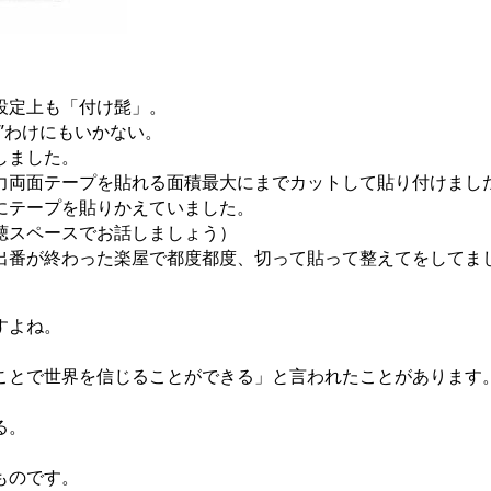
設定上も「付け髭」。
”わけにもいかない。
しました。
力両面テープを貼れる面積最大にまでカットして貼り付けまし
にテープを貼りかえていました。
聴スペースでお話しましょう）
出番が終わった楽屋で都度都度、切って貼って整えてをしてま
。
すよね。
）
ことで世界を信じることができる」と言われたことがあります
る。
ものです。