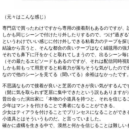
（元々はこんな感じ）
専門店で買ったわけですから専用の接着剤もあるのですが、
しかも同じシーンで付けたり外したりするので、つけ”過ぎる
というわけでいい感じに付け外しできる粘着力のテープを探
結論から言うと、そんな都合の良いテープはなく絨毯用の強
それでも鼻下に汗をかくと取れてしまうので、出るシーン毎
（その最たるエピソードもあるのですが、それは配信同時視
しかも前もって用意すると粘着力が落ちそうな気がしたので
なので他のシーンを見てる（聞いてる）余裕はなかったです
不思議なもので接着が良いと芝居のできが良い気がするんで
（髭に気を取られず芝居に集中できたという説もありますが
昔出会った演出家に「本物の小道具を持つと、それを信じる
少年はマントを付けることで勇者になることができる、
少女はティアラを付けることでプリンセスになることができ
小道具とはそういうものだ。と言っていました。
確かに虚構を生きる中で、漠然と何かを信じることは難しい