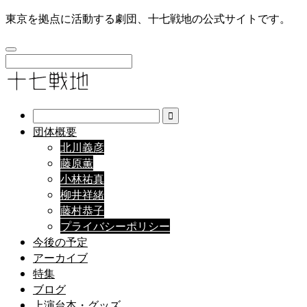
東京を拠点に活動する劇団、十七戦地の公式サイトです。
団体概要
北川義彦
藤原薫
小林祐真
柳井祥緒
藤村恭子
プライバシーポリシー
今後の予定
アーカイブ
特集
ブログ
上演台本・グッズ