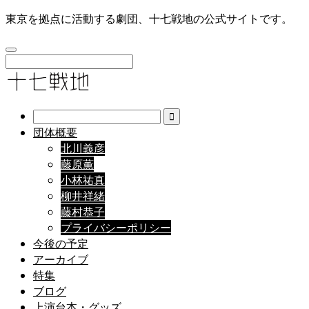
東京を拠点に活動する劇団、十七戦地の公式サイトです。
団体概要
北川義彦
藤原薫
小林祐真
柳井祥緒
藤村恭子
プライバシーポリシー
今後の予定
アーカイブ
特集
ブログ
上演台本・グッズ