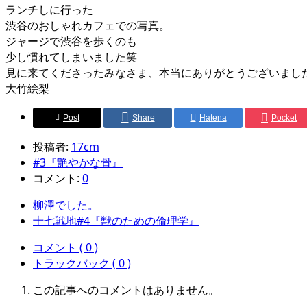
ランチしに行った
渋谷のおしゃれカフェでの写真。
ジャージで渋谷を歩くのも
少し慣れてしまいました笑
見に来てくださったみなさま、本当にありがとうございまし
大竹絵梨
Post
Share
Hatena
Pocket
投稿者:
17cm
#3『艶やかな骨』
コメント:
0
柳澤でした。
十七戦地#4『獣のための倫理学』
コメント ( 0 )
トラックバック ( 0 )
この記事へのコメントはありません。