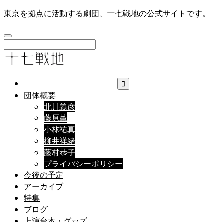
東京を拠点に活動する劇団、十七戦地の公式サイトです。
団体概要
北川義彦
藤原薫
小林祐真
柳井祥緒
藤村恭子
プライバシーポリシー
今後の予定
アーカイブ
特集
ブログ
上演台本・グッズ