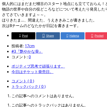
個人的にはまだまだ稽古のスタート地点にも立てておらん！
物語の世界や自分の役どころなどについて考えたり発見した
さてさていきますよ～～。
ほりきたま…、間違えた、うえききみこが書きました。
次はBチームのどなたかが日記を書きまーす。
Post
Share
Hatena
Pocket
投稿者:
17cm
#3『艶やかな骨』
コメント:
0
ポジティブ思考で頑張ります。
今日はチケット発売日。
コメント ( 0 )
トラックバック ( 0 )
この記事へのコメントはありません。
この記事へのトラックバックはありません。