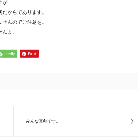
すが
初だからであります。
ませんのでご注意を。
せんよ。
feedly
Pin it
みんな真剣です。