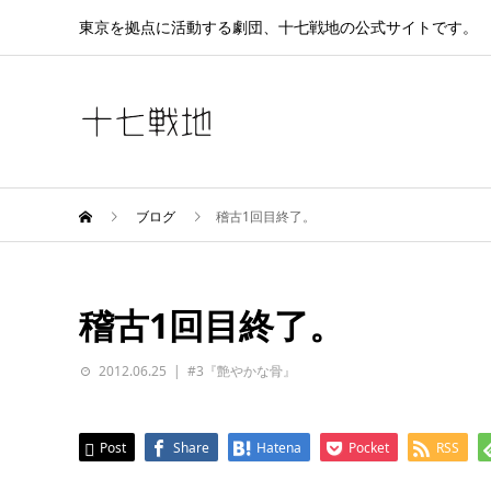
東京を拠点に活動する劇団、十七戦地の公式サイトです。
ブログ
稽古1回目終了。
稽古1回目終了。
2012.06.25
#3『艶やかな骨』
Post
Share
Hatena
Pocket
RSS