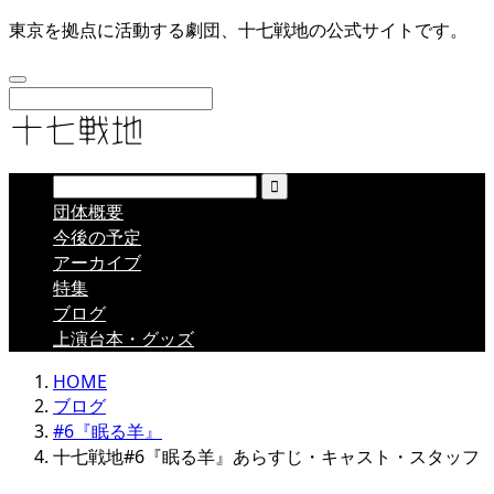
東京を拠点に活動する劇団、十七戦地の公式サイトです。
団体概要
今後の予定
アーカイブ
特集
ブログ
上演台本・グッズ
HOME
ブログ
#6『眠る羊』
十七戦地#6『眠る羊』あらすじ・キャスト・スタッフ