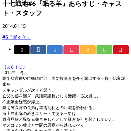
十七戦地#6『眠る羊』あらすじ・キャス
ト・スタッフ
2014.01.15
#6『眠る羊』
【あらすじ】
2015年、冬。
防衛省官僚や自衛隊幹部、国防族議員を多く輩出する一族・比良坂
家を
スキャンダルが次々と襲う。
亡父の跡を継ぎ、衆議院議員として活躍する次男に、
不正献金疑惑が浮上。
防衛省高官の長男は軍需商社との汚職を疑われる。
海上自衛隊の若きエリートである三男は、
政府見解と異なる発言をしたとして騒ぎを引き起こしていた。
マスコミの猛攻と世間の悪意から逃れるべく、
一家は亡父の愛した女の家に身を寄せる。