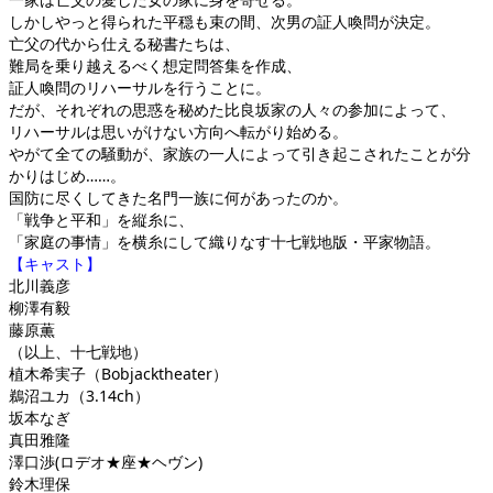
しかしやっと得られた平穏も束の間、次男の証人喚問が決定。
亡父の代から仕える秘書たちは、
難局を乗り越えるべく想定問答集を作成、
証人喚問のリハーサルを行うことに。
だが、それぞれの思惑を秘めた比良坂家の人々の参加によって、
リハーサルは思いがけない方向へ転がり始める。
やがて全ての騒動が、家族の一人によって引き起こされたことが分
かりはじめ……。
国防に尽くしてきた名門一族に何があったのか。
「戦争と平和」を縦糸に、
「家庭の事情」を横糸にして織りなす十七戦地版・平家物語。
【キャスト】
北川義彦
柳澤有毅
藤原薫
（以上、十七戦地）
植木希実子（Bobjacktheater）
鵜沼ユカ（3.14ch）
坂本なぎ
真田雅隆
澤口渉(ロデオ★座★ヘヴン)
鈴木理保