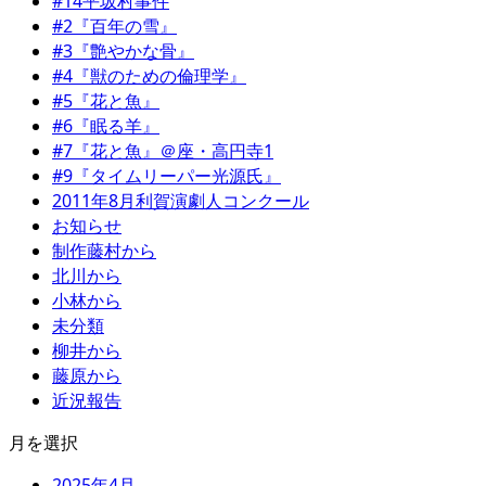
#14平坂村事件
#2『百年の雪』
#3『艶やかな骨』
#4『獣のための倫理学』
#5『花と魚』
#6『眠る羊』
#7『花と魚』＠座・高円寺1
#9『タイムリーパー光源氏』
2011年8月利賀演劇人コンクール
お知らせ
制作藤村から
北川から
小林から
未分類
柳井から
藤原から
近況報告
月を選択
2025年4月