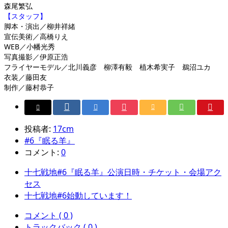
森尾繁弘
【スタッフ】
脚本・演出／柳井祥緒
宣伝美術／高橋りえ
WEB／小幡光秀
写真撮影／伊原正浩
フライヤーモデル／北川義彦 柳澤有毅 植木希実子 鵜沼ユカ
衣装／藤田友
制作／藤村恭子
投稿者:
17cm
#6『眠る羊』
コメント:
0
十七戦地#6『眠る羊』公演日時・チケット・会場アク
セス
十七戦地#6始動しています！
コメント ( 0 )
トラックバック ( 0 )