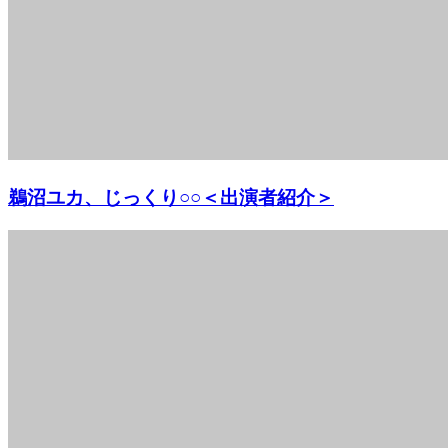
鵜沼ユカ、じっくり○○＜出演者紹介＞