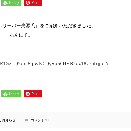
feedly
Pin it
ムリーパー光源氏』をご紹介いただきました。
ラリーしあんにて。
IwAR1GZTQ5onJ8q-wIvCQyRp5CHF-R2ox18vehtrjjprN-
feedly
Pin it
,
お知らせ
コメント:
0