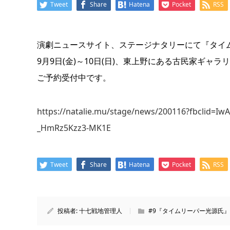
Tweet
Share
Hatena
Pocket
RSS
演劇ニュースサイト、ステージナタリーにて『タイ
9月9日(金)～10日(日)、東上野にある古民家ギャ
ご予約受付中です。
https://natalie.mu/stage/news/200116?fbclid=
_HmRz5Kzz3-MK1E
Tweet
Share
Hatena
Pocket
RSS
投稿者:
十七戦地管理人
#9『タイムリーパー光源氏』