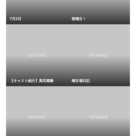
7月2日
朝稽古！
【キャスト紹介】真田雅隆
稽古場日記