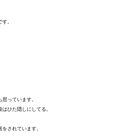
です。
。
も思っています。
段はひた隠しにしてる。
居をされています。