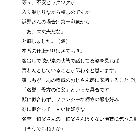
等々、不安とワクワクが
入り混じりながら臨むのですが
浜野さんの場合は第一印象から
「あ、大丈夫だな」
と感じました。（褒）
本番の仕上がりはさておき。
客出しで彼が素の状態で話してる姿を見れば
言わんとしていることが伝わると思います。
誰しもが、あの親戚のおじさん感に安堵することで
「名誉 母方の伯父」といった具合です。
顔に似合わず、ファンシーな柄物の服を好み
顔に似合って、甘い物好きな
名誉 伯父さんの 伯父さんぽくない演技に乞うご
（そうでもねぇか）