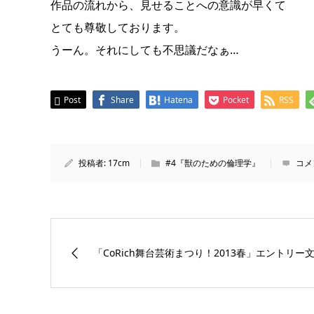
作品の流れから、見せることへの意識が早くて
とても尊敬しております。
うーん。それにしても不思議だなぁ…
Post
Share
Hatena
Pocket
RSS
投稿者:
17cm
#4『獣のための倫理学』
コメ
「CoRich舞台芸術まつり！2013春」エントリー