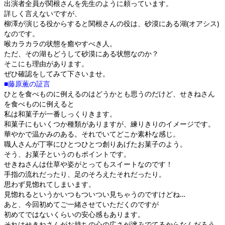
出演者全員が関根さんを先生のように頼っています。
詳しく言えないですが、
柳澤が演じる役からすると関根さんの役は、砂漠にある湖(オアシス)
なのです。
喉カラカラの状態を癒やすべき人。
ただ、その湖もどうして砂漠にある状態なのか？
そこにも理由があります。
ぜひ確認をしてみて下さいませ。
■藤原薫の証言
ひとを食べものに例えるのはどうかとも思うのだけど、せきねさん
を食べものに例えると
私は和菓子が一番しっくりきます。
和菓子にもいくつか種類がありますが、練りきりのイメージです。
華やかで温かみのある。それでいてどこか素朴な感じ。
職人さんが丁寧にひとつひとつ創りあげたお菓子のよう。
そう、お菓子というのもポイントです。
せきねさんは仕草や姿がとってもスイートなのです！
手指の流れだったり、足のそろえたそれだったり。
思わず見惚れてしまいます。
見惚れるというかいつもついつい見ちゃうのですけどね…
あと、今回初めてご一緒させていただくのですが
初めてではないくらいの安心感もあります。
それはせきねさんがお持ちの心の広さが滲みでてるからなんだろう