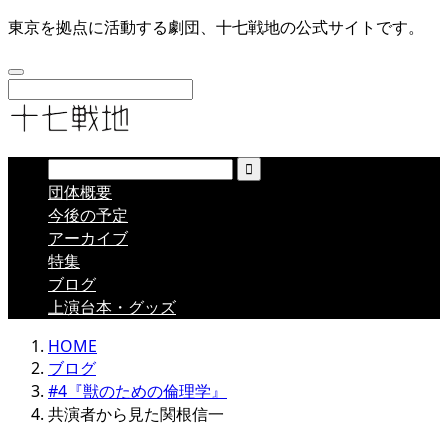
東京を拠点に活動する劇団、十七戦地の公式サイトです。
団体概要
今後の予定
アーカイブ
特集
ブログ
上演台本・グッズ
HOME
ブログ
#4『獣のための倫理学』
共演者から見た関根信一