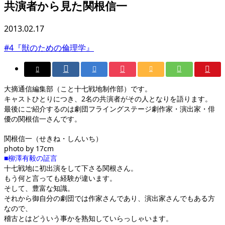
共演者から見た関根信一
2013.02.17
#4『獣のための倫理学』
大摘通信編集部（こと十七戦地制作部）です。
キャストひとりにつき、2名の共演者がその人となりを語ります。
最後にご紹介するのは劇団フライングステージ劇作家・演出家・俳
優の関根信一さんです。
関根信一（せきね・しんいち）
photo by 17cm
■柳澤有毅の証言
十七戦地に初出演をして下さる関根さん。
もう何と言っても経験が違います。
そして、豊富な知識。
それから御自分の劇団では作家さんであり、演出家さんでもある方
なので、
稽古とはどういう事かを熟知していらっしゃいます。