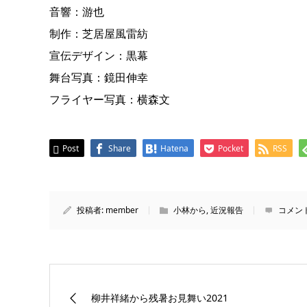
音響：游也
制作：芝居屋風雷紡
宣伝デザイン：黒幕
舞台写真：鏡田伸幸
フライヤー写真：横森文
Post
Share
Hatena
Pocket
RSS
投稿者:
member
小林から
,
近況報告
コメン
柳井祥緒から残暑お見舞い2021