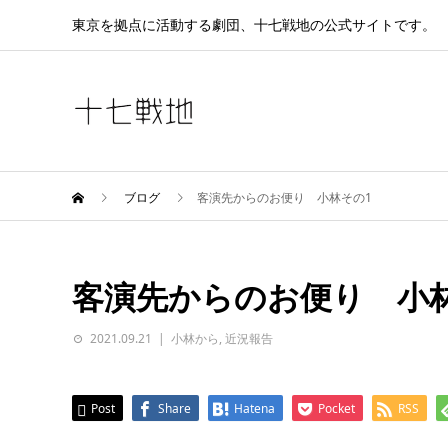
東京を拠点に活動する劇団、十七戦地の公式サイトです。
ブログ
客演先からのお便り 小林その1
客演先からのお便り 小
2021.09.21
小林から
,
近況報告
Post
Share
Hatena
Pocket
RSS