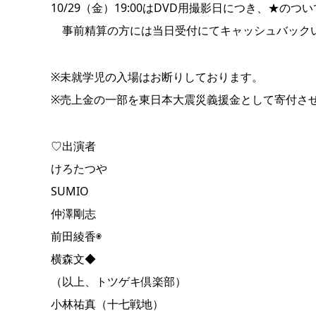
10/29（金）19:00はDVD用撮影日につき、★の
事前精算の方には当日受付にてキャッシュバック
※未就学児の入場はお断りしております。
※売上金の一部を東日本大震災義援金として寄付さ
♡出演者
けろたつや
SUMIO
仲澤剛志
前田綾香◉
横森文◆
（以上、トツゲキ倶楽部）
小林祐真（十七戦地）