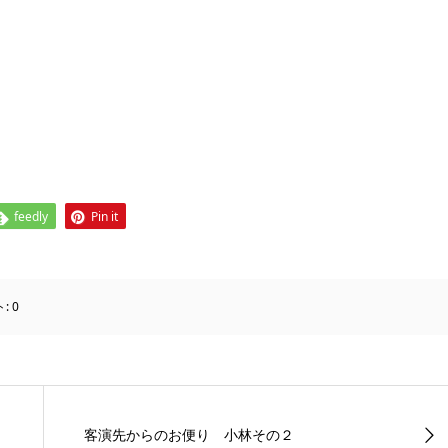
feedly
Pin it
ト:
0
客演先からのお便り 小林その２