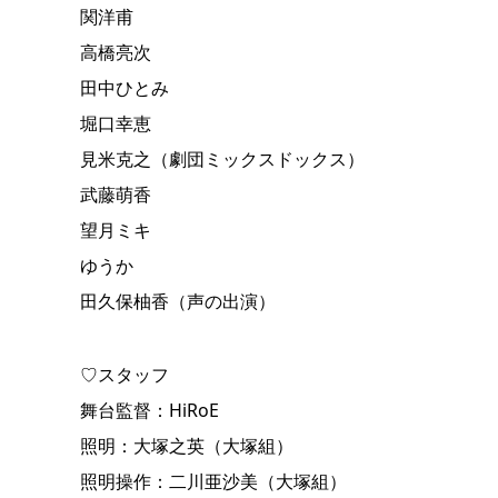
関洋甫
高橋亮次
田中ひとみ
堀口幸恵
見米克之（劇団ミックスドックス）
武藤萌香
望月ミキ
ゆうか
田久保柚香（声の出演）
♡スタッフ
舞台監督：HiRoE
照明：大塚之英（大塚組）
照明操作：二川亜沙美（大塚組）