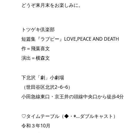
どうぞ来月末をお楽しみに。
トツゲキ倶楽部
短篇集『ラブピー』LOVE,PEACE AND DEATH
作＝飛葉喜文
演出＝横森文
下北沢「劇」小劇場
（世田谷区北沢2−6−6）
小田急線東口・京王井の頭線中央口から徒歩4分
♡タイムテーブル（◆・◉…ダブルキャスト）
令和３年10月