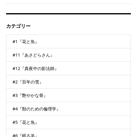
カテゴリー
#1『花と魚』
#11『あさどらさん』
#12『真夜中の影法師』
#2『百年の雪』
#3『艶やかな骨』
#4『獣のための倫理学』
#5『花と魚』
#6『眠る羊』